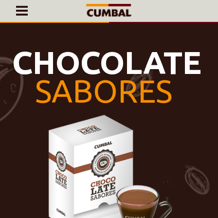
INICIO
PRODUCTOS
CAFÉ EN BOLSAS DE 1KG
CONTACTO
¡AL GRANO!
MI CUENTA
¿ERES PROFESIONAL?