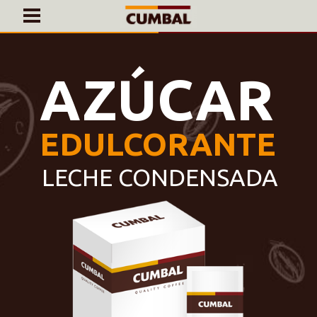
INICIO
PRODUCTOS
CAFÉ EN BOLSAS DE 1KG
CONTACTO
¡AL GRANO!
MI CUENTA
¿ERES PROFESIONAL?